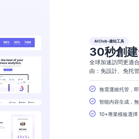
AIClub-建站工具
30秒創
全球加速訪問更適合
由：免設計、免托
無需運維托管，即
智能內容生成，無
10+專業模板選擇