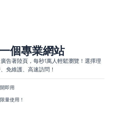
建一個專業網站
廣告著陸頁，每秒1萬人輕鬆瀏覽！選擇理
管、免維護、高速訪問！
開即用
限量使用！