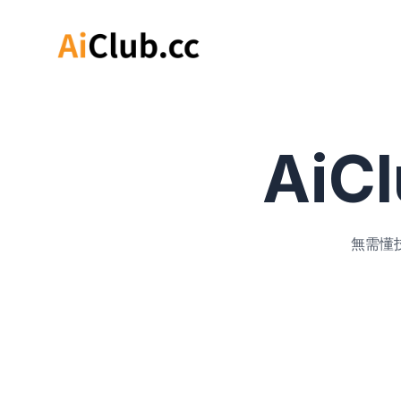
Ai
無需懂